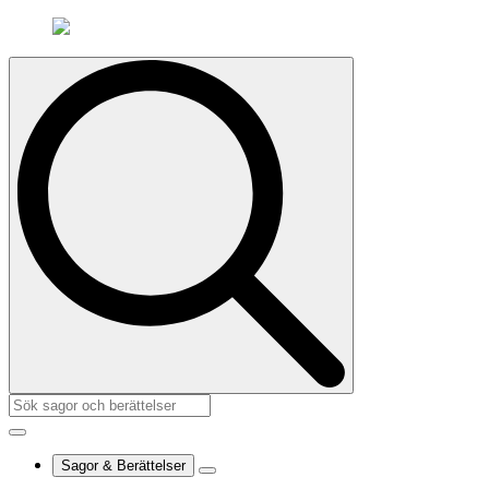
Search
for:
Sagor & Berättelser