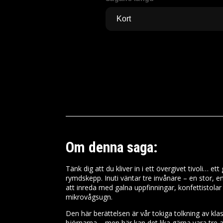
Om denna saga:
Tänk dig att du kliver in i ett övergivet tivoli… et
rymdskepp. Inuti väntar tre invånare – en stor, e
att inreda med galna uppfinningar, konfettistola
mikrovågsugn.
Den här berättelsen är vår tokiga tolkning av kla
björnarna – men här kan det lika gärna vara tre a